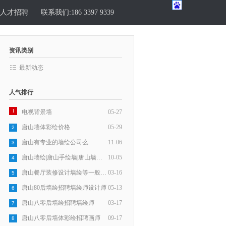
人才招聘
联系我们:186 3397 9339
资讯类别
最新动态
人气排行
1
电视背景墙
05-27
唐山墙体彩绘价格
05-29
2
唐山有专业的墙绘公司么
11-06
3
唐山墙绘|唐山手绘墙|唐山墙体彩绘18633979339
10-05
4
唐山餐厅装修设计墙绘等一般需要多少钱
03-16
5
唐山80后墙绘招聘墙绘师设计师
05-13
6
唐山八零后墙绘招聘墙绘师
03-17
7
唐山八零后墙体彩绘招聘画师
09-17
8