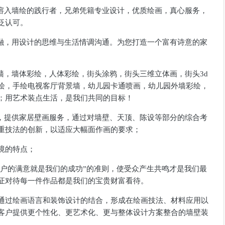
溶入墙绘的践行者，兄弟凭籍专业设计，优质绘画，真心服务，
泛认可。
融，用设计的思维与生活情调沟通。为您打造一个富有诗意的家
墙，墙体彩绘，人体彩绘，街头涂鸦，街头三维立体画，街头
3d
绘，手绘电视客厅背景墙，幼儿园卡通喷画，幼儿园外墙彩绘，
；用艺术装点生活，是我们共同的目标！
，提供家居壁画服务，通过对墙壁、天顶、陈设等部分的综合考
重技法的创新，以适应大幅面作画的要求；
境的特点；
客户的满意就是我们的成功”的准则，使受众产生共鸣才是我们最
证对待每一件作品都是我们的宝贵财富看待。
通过绘画语言和装饰设计的结合，形成在绘画技法、材料应用以
客户提供更个性化、更艺术化、更与整体设计方案整合的墙壁装