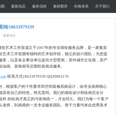
范围
最新动态
服务流程
素材图库
价格体系
关于我们
8633979339
：最新动态
墙绘艺术工作室成立于
2007
年的专业墙绘服务品牌，是一家集室
绘艺术工作室拥有独特的艺术创作组，独立的设计团队；为您提
服务，以及各企事业单位提供大型壁画；室外城市文化墙，房产
创油画、装饰画等后期软装画业服务。
.com
联系方式
18633979339 QQ30801176
则，根据客户的个性要求和空间装修风格设计，由专业画师精心
都具有自己的特色，绝无雷同。我们的墙绘设计和绘画完全分
这样 的绘画才真正的与装饰统一，才会经久。我们为每一个客户
队老师，到画师的一支专业服务团队。骨干力量均来自优秀美术