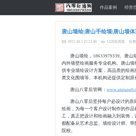
作品案例
经营
唐山墙绘|唐山手绘墙|唐山墙体彩绘1
唐山八零后墙
2015-10-5 22:22:40
1228次浏览
分类
唐山墙绘，
18633979339
。唐山
内外墙壁绘画服务专业机构。唐山墙
供专业墙绘设计方案，高品质的绘画
类文化围墙等。本机构还提供定制原
唐山八零后管网：
www.aiqiangh
绘公司官方网
唐山八零后坚持每户必设计的原
绘画，为每一个客户设计制作的作品
工，真正把设计和绘画融入到装饰，
都配备从艺术总监、墙绘设计师、带
院校。