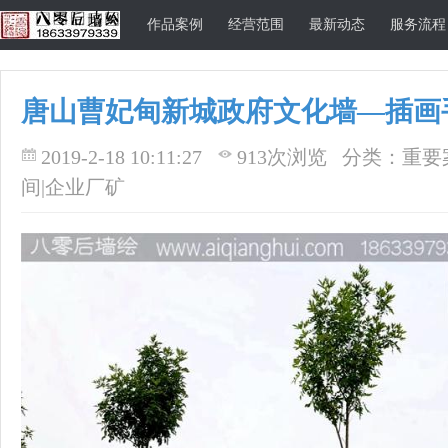
作品案例
经营范围
最新动态
服务流程
唐山曹妃甸新城政府文化墙—插画
唐山八零后墙
2019-2-18 10:11:27
913次浏览
分类：重要案
间|企业厂矿
绘公司官方网