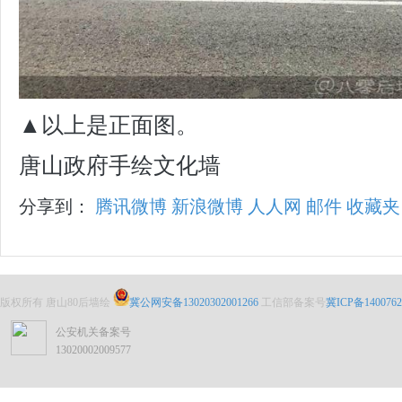
▲以上是正面图。
唐山政府手绘文化墙
分享到：
腾讯微博
新浪微博
人人网
邮件
收藏夹
版权所有 唐山80后墙绘
冀公网安备13020302001266
工信部备案号
冀ICP备1400762
公安机关备案号
13020002009577