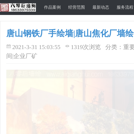
作品案例
经营范围
最新动态
服务流程
唐山钢铁厂手绘墙|唐山焦化厂墙绘
唐山八零后墙
2021-3-31 15:03:55
1319次浏览
分类：重要
间|企业厂矿
绘公司官方网