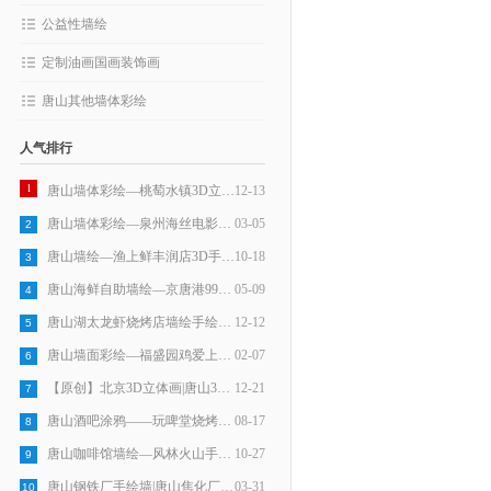
公益性墙绘
定制油画国画装饰画
唐山其他墙体彩绘
人气排行
1
唐山墙体彩绘—桃萄水镇3D立体画
12-13
唐山墙体彩绘—泉州海丝电影小镇3D立体画
03-05
2
唐山墙绘—渔上鲜丰润店3D手绘墙
10-18
3
唐山海鲜自助墙绘—京唐港9918海鲜火锅手绘墙
05-09
4
唐山湖太龙虾烧烤店墙绘手绘墙画
12-12
5
唐山墙面彩绘—福盛园鸡爱上鱼手绘墙
02-07
6
【原创】北京3D立体画|唐山3D立体画——北京世界之花假日广场3D立体画手绘墙
12-21
7
唐山酒吧涂鸦——玩啤堂烧烤墙绘
08-17
8
唐山咖啡馆墙绘—风林火山手绘墙
10-27
9
唐山钢铁厂手绘墙|唐山焦化厂墙绘|唐山炼钢厂壁画
03-31
10