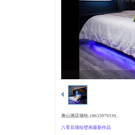
站
唐山酒店墙绘,18633979339。
八零后墙绘壁画最新作品