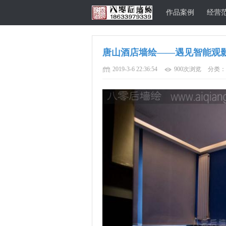
作品案例
经营
唐山酒店墙绘——遇见智能观
唐山八零后墙
2019-3-6 22:36:54
900次浏览
分类：
绘公司官方网