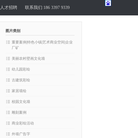
人才招聘
联系我们:186 3397 9339
图片类别
重要案例|特色小镇|艺术商业空间|企业
厂矿
美丽农村壁画文化墙
幼儿园彩绘
古建筑彩绘
家居墙绘
校园文化墙
雕刻案例
商业彩绘活动
外墙广告字