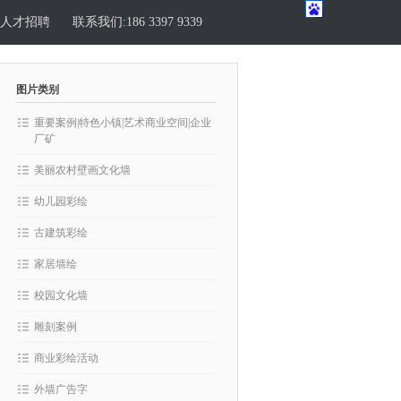
人才招聘
联系我们:186 3397 9339
图片类别
重要案例|特色小镇|艺术商业空间|企业
厂矿
美丽农村壁画文化墙
幼儿园彩绘
古建筑彩绘
家居墙绘
校园文化墙
雕刻案例
商业彩绘活动
外墙广告字