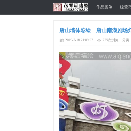
作品案例
经营
唐山墙体彩绘—唐山南湖剧场
唐山八零后墙
2019-7-18 21:09:27
775次浏览
分类：
绘公司官方网