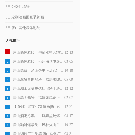
公益性墙绘
定制油画国画装饰画
唐山其他墙体彩绘
人气排行
1
唐山墙体彩绘—桃萄水镇3D立体画
12-13
唐山墙体彩绘—泉州海丝电影小镇3D立体画
03-05
2
唐山墙绘—渔上鲜丰润店3D手绘墙
10-18
3
唐山海鲜自助墙绘—京唐港9918海鲜火锅手绘墙
05-09
4
唐山湖太龙虾烧烤店墙绘手绘墙画
12-12
5
唐山墙面彩绘—福盛园鸡爱上鱼手绘墙
02-07
6
【原创】北京3D立体画|唐山3D立体画——北京世界之花假日广场3D立体画手绘墙
12-21
7
唐山酒吧涂鸦——玩啤堂烧烤墙绘
08-17
8
唐山咖啡馆墙绘—风林火山手绘墙
10-27
9
唐山钢铁厂手绘墙|唐山焦化厂墙绘|唐山炼钢厂壁画
03-31
10