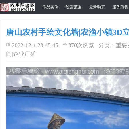
作品案例
经营范围
最新动态
服务流程
唐山农村手绘文化墙|农渔小镇3D
唐山八零后墙
2022-12-1 23:45:45
370次浏览
分类：重要案
间|企业厂矿
绘公司官方网